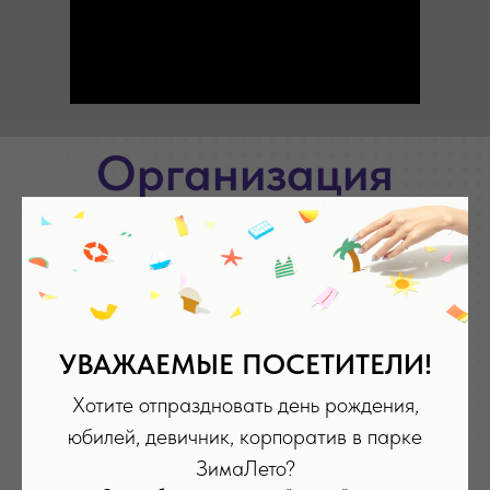
Организация
мероприятий
Мы с радостью организуем любое
мероприятие на нашей площадке:
детские и взрослые праздники, деловые
сессии, фестивали - в парке "ЗимаЛето"
УВАЖАЕМЫЕ ПОСЕТИТЕЛИ!
можно всё!
Хотите отпраздновать день рождения,
юбилей, девичник, корпоратив в парке
ЗимаЛето?
Аренда парка