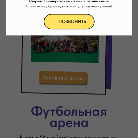
Открыто бронирование на май и летний сезон.
Спешите подобрать нужную вам дату под мероприятие!
ПОЗВОНИТЬ
Условия и цены
Футбольная
арена
В парке "ЗимаЛето" ежедневно открыты